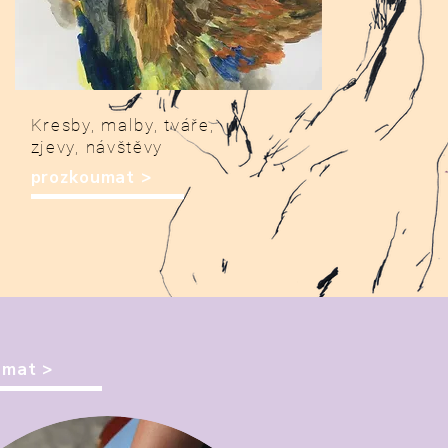
Kresby, malby, tváře,
zjevy, návštěvy
prozkoumat >
umat >