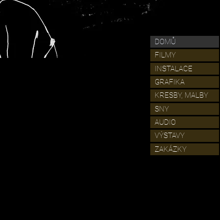
DOMŮ
FILMY
INSTALACE
GRAFIKA
KRESBY, MALBY
SNY
AUDIO
VÝSTAVY
ZAKÁZKY