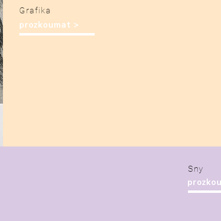
Grafika
prozkoumat >
Sny
prozko